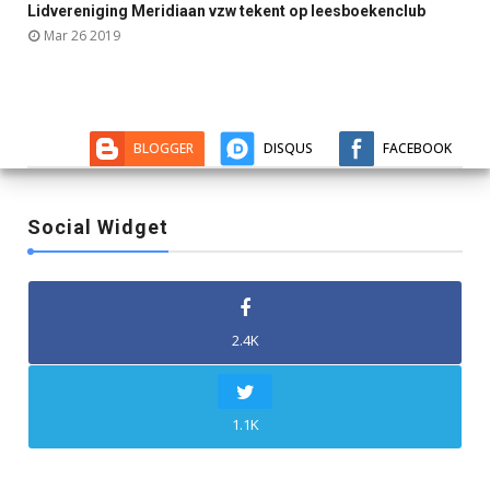
Lidvereniging Meridiaan vzw tekent op leesboekenclub



Mar 26 2019
BLOGGER
DISQUS
FACEBOOK
Social Widget
2.4K
1.1K