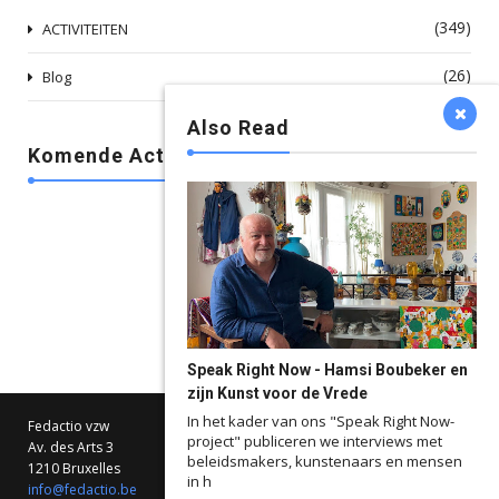
(349)
ACTIVITEITEN
(26)
Blog
Also Read
Komende Activiteiten
Speak Right Now - Hamsi Boubeker en
zijn Kunst voor de Vrede
In het kader van ons "Speak Right Now-
Fedactio vzw
project" publiceren we interviews met
Av. des Arts 3
beleidsmakers, kunstenaars en mensen
1210 Bruxelles
in h
info@fedactio.be