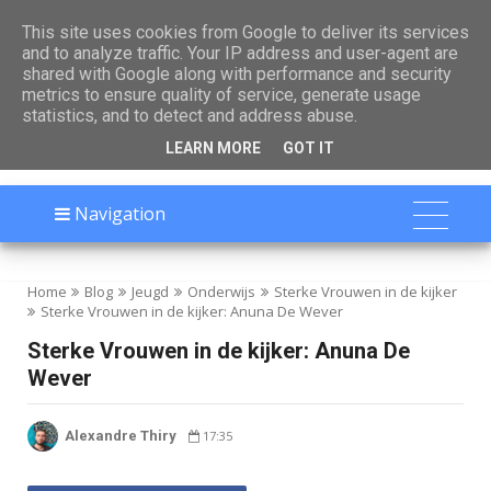

This site uses cookies from Google to deliver its services
and to analyze traffic. Your IP address and user-agent are
shared with Google along with performance and security
metrics to ensure quality of service, generate usage
statistics, and to detect and address abuse.
LEARN MORE
GOT IT
Navigation
Home
Blog
Jeugd
Onderwijs
Sterke Vrouwen in de kijker
Sterke Vrouwen in de kijker: Anuna De Wever
Sterke Vrouwen in de kijker: Anuna De
Wever
Alexandre Thiry
17:35