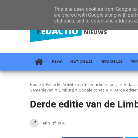
Home
Over Ons
Topprojecten
Regio's
Nieuws
This site uses cookies from Google to d
are shared with Google along with perf
statistics, and to detect and address a
BLOG
NATIONAAL
REGIONAAL
PER
Home
Fedactio Activiteiten
fedactio limburg
fedacti
Samenleven
Limburg
Sociale cohesie
Derde editie
Derde editie van de Lim
Fatih
18:40