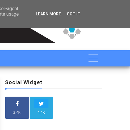

user-agent
rate usage
LEARN MORE
GOT IT
Social Widget
2.4K
1.1K
Blog