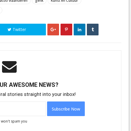
actio vlaanderen
genk
Kunst en Cultuur
Twitter
OUR AWESOME NEWS?
ral stories straight into your inbox!
 won't spam you