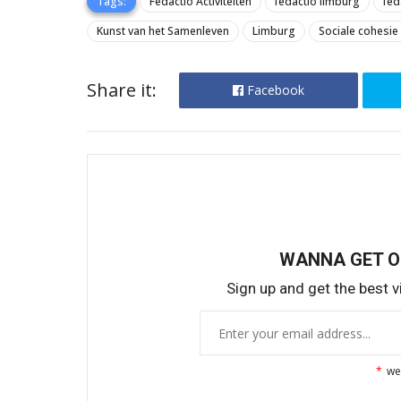
Tags:
Fedactio Activiteiten
fedactio limburg
fed
Kunst van het Samenleven
Limburg
Sociale cohesie
Share it:
Facebook
WANNA GET 
Sign up and get the best vi
*
we