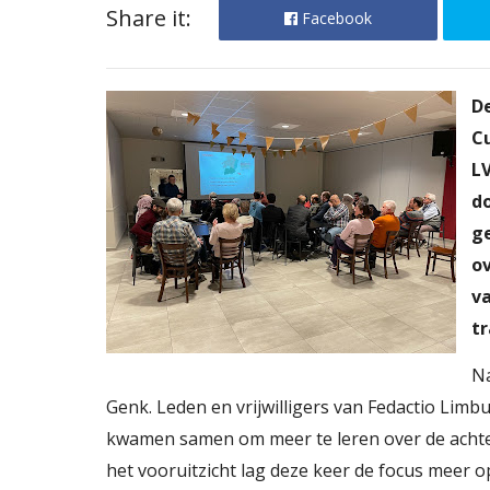
Share it:
Facebook
D
Cu
L
do
g
ov
v
t
Na
Genk. Leden en vrijwilligers van Fedactio Limbu
kwamen samen om meer te leren over de achter
het vooruitzicht lag deze keer de focus meer o