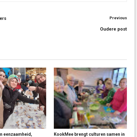
tiviteiten
Fedactio Activiteiten
Previous
ers
Oudere post



en eenzaamheid,
KookMee brengt culturen samen in
T


