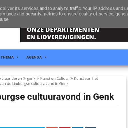
eliver its services and to analyze traffic. Your IP address and 
ormance and security metrics to ensure quality of service, gene
buse.
 THEMA
AGENDA
o vlaanderen
genk
Kunst en Cultuur
Kunst van het
 van de Limburgse cultuuravond in Genk
burgse cultuuravond in Genk