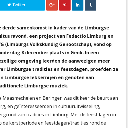
Twitter
e derde samenkomst in kader van de Limburgse
ltuuravond, een project van Fedactio Limburg en
VG (Limburgs Volkskundig Genootschap), vond op
nderdag 8 december plaats in Genk. In een
ezellige omgeving leerden de aanwezigen meer

er Limburgse tradities en feestdagen, proefden ze
an Limburgse lekkernijen en genoten van
raditionele Limburgse muziek.
 Maasmechelen en Beringen was dit keer de beurt aan
rg, en geïnteresseerden in cultuuruitwisseling,
grond van tradities in Limburg. Met de feestdagen in
p de kerstperiode en feestdagen/tradities rond de