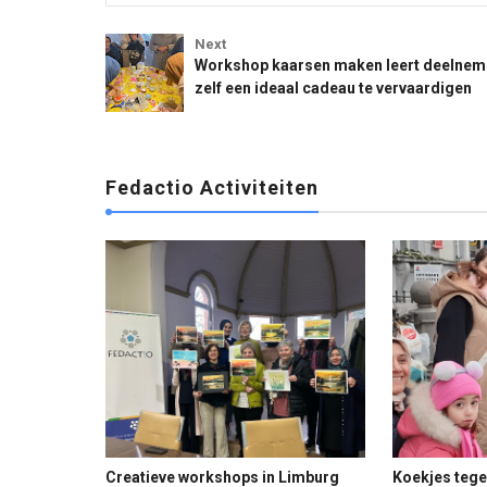
Fedactio Activiteiten
Fedactio Ac
Next
Workshop kaarsen maken leert deelnem
zelf een ideaal cadeau te vervaardigen
Fedactio Activiteiten


Creatieve workshops in Limburg
Koekjes teg





