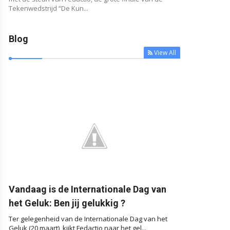
Tekenwedstrijd “De Kun...
Blog
View All



Vandaag is de Internationale Dag van
het Geluk: Ben jij gelukkig ?
Ter gelegenheid van de Internationale Dag van het
Geluk (20 maart), kijkt Fedactio naar het gel...