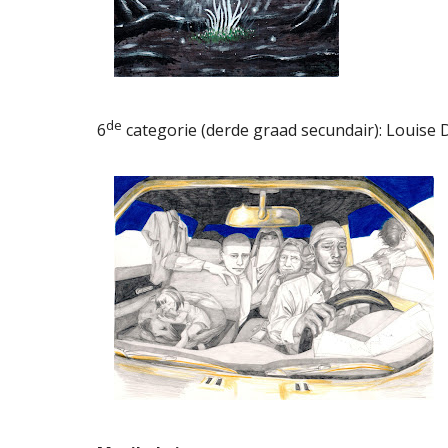
de
6
categorie (derde graad secundair): Louise