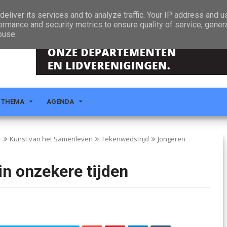
eliver its services and to analyze traffic. Your IP address and 
ormance and security metrics to ensure quality of service, gene
buse.
 THEMA
AGENDA
r
Kunst van het Samenleven
Tekenwedstrijd
Jongeren
n onzekere tijden