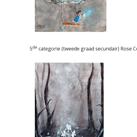
de
5
categorie (tweede graad secundair) Rose C