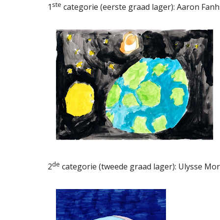
ste
1
categorie (eerste graad lager): Aaron Fanh
de
2
categorie (tweede graad lager): Ulysse Mo