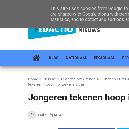
Home
Over Ons
Topprojecten
Regio's
Nieuws
This site uses cookies from Google to d
are shared with Google along with perf
statistics, and to detect and address a
BLOG
NATIONAAL
REGIONAAL
PER
Home
Brussel
Fedactio Activiteiten
Kunst en Cultuu
tekenen hoop in onzekere tijden
Jongeren tekenen hoop i
Fatih
14:54