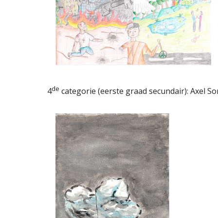
de
4
categorie (eerste graad secundair): Axel 