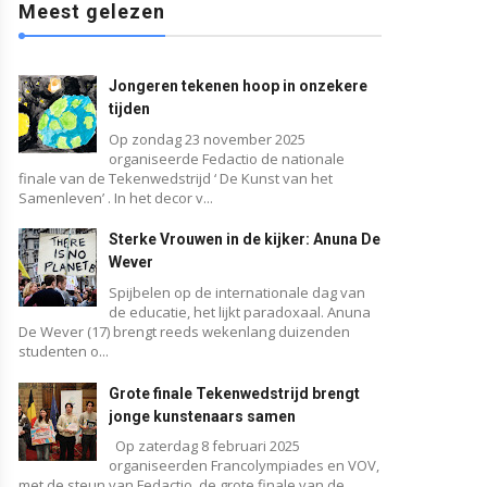
Meest gelezen
Jongeren tekenen hoop in onzekere
tijden
Op zondag 23 november 2025
organiseerde Fedactio de nationale
finale van de Tekenwedstrijd ‘ De Kunst van het
Samenleven’ . In het decor v...
Sterke Vrouwen in de kijker: Anuna De
Wever
Spijbelen op de internationale dag van
de educatie, het lijkt paradoxaal. Anuna
De Wever (17) brengt reeds wekenlang duizenden
studenten o...
Grote finale Tekenwedstrijd brengt
jonge kunstenaars samen
Blog
Op zaterdag 8 februari 2025
organiseerden Francolympiades en VOV,
met de steun van Fedactio, de grote finale van de