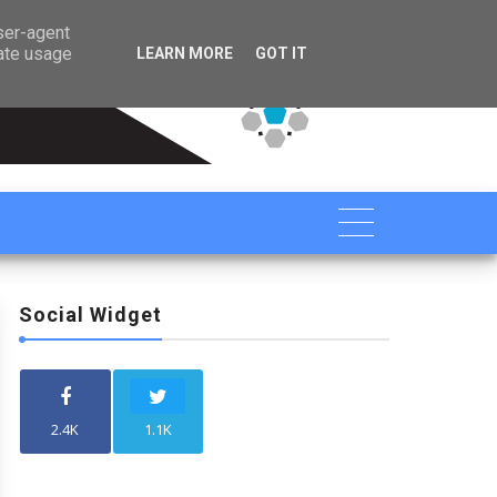

user-agent
rate usage
LEARN MORE
GOT IT
Social Widget
2.4K
1.1K